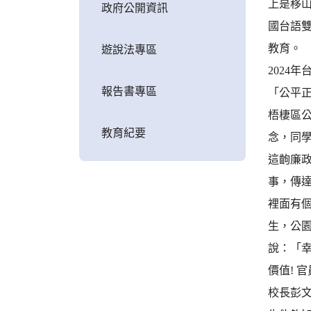
上是移
政府公開資訊
國台語
教育。
遊說法專區
2024
報告書專區
「公平
梧棲區
教育紀要
念，同
這齣廉
事，傳
裡面有
生，公
說：「
價值! 
校長彭