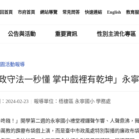
回首頁
市府首頁
網站導覽
常見問答
快速連結
English
教育服
公告與活動
重要資訊
性別主流化專區
園活動報導
政守法一秒懂 掌中戲裡有乾坤」永
期：
2024-02-23
報導單位：
梧棲區 永寧國小 學務處
咚咚鏹！」開學第二週的永寧國小禮堂裡鑼聲乍響、人聲鼎沸，
動萬教的霹靂布袋戲上演，而是臺中市政風處特別製播的廉政布