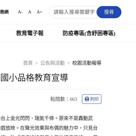
搜尋
A-
A
A+
務網
教育電子報
防疫專區(含紓困專區)
首頁
公告與活動
校園活動報導
寧國小品格教育宣導
點閱數：
663
列印
舞台上金光閃閃、瑞氣千條。原來不是轟動武
袋戲放映。在聲光效果與布偶的魅力中，只見台