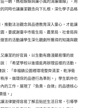
。這一齣「媽祖娘娘與廉小風的清廉連線」，用
戲的同時也讓廉潔觀念向下扎根，深化學子品格
空間，推動法治觀念與品德教育深入童心，才能讓
校園，要感謝臺中市衛生局、農業局、社會局與
獎徵答的活動讓學生深化觀劇所獲得的知識與觀
民又廉潔的好官員，以生動有趣淺顯易懂的故
臻說：「希望學校以後還能再辦理這樣的活動，
婕說：「幸福鎮公園裡環境整齊清潔、乾淨衛
守秩序、做環保的品德行為準則。」學生凱仲也
分內的工作，展現了『負責、自律』的品德核心
價值。」
式讓法律變得容易了解且貼近生活日常，引導學