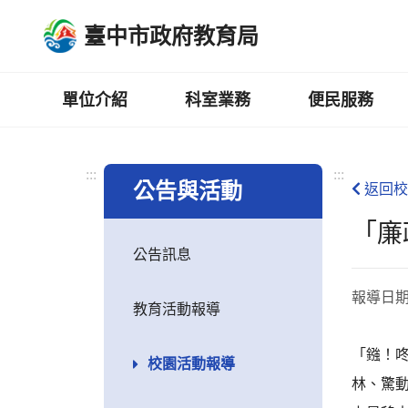
跳
臺中市政府教育局
到
主
要
內
單位介紹
科室業務
便民服務
容
區
:::
:::
公告與活動
返回校
「廉
公告訊息
報導日
教育活動報導
「鏹！
校園活動報導
林、驚