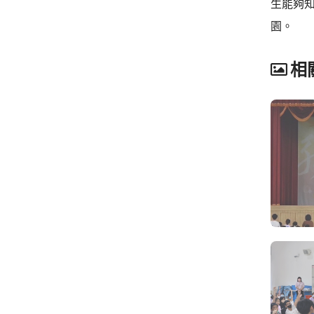
生能夠
園。
相