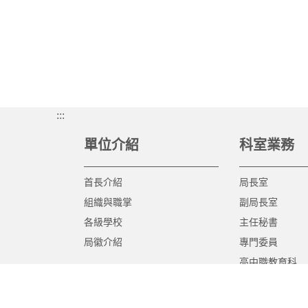
:::
單位介紹
科室業務
首長介紹
局長室
組織與職掌
副局長室
各級學校
主任秘書
局徽介紹
專門委員
高中職教育科
國中教育科
國小教育科