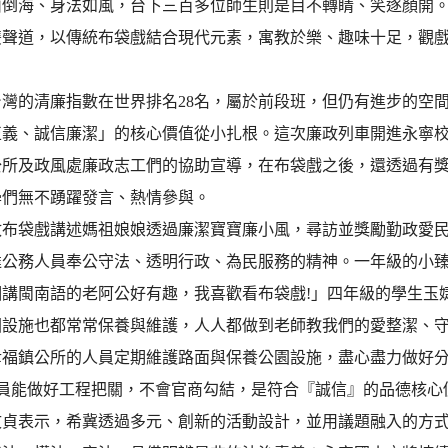
山倒海、身法如風，台下三百多位師生則是目不轉睛、笑逐顏開
雙聲道，以傳統布袋戲結合現代元素，寓教於樂、趣味十足，觀
年台灣的清廉指數在世界排名28名，屬於前段班，但仍有進步的
正義、誠信廉潔」的核心價值從小扎根。這次廉政列車開進永寧
公所及政風處廉政志工們的協助宣導，在布袋戲之後，還透過有
學們無不踴躍發言、熱情參與。
政布袋戲講述媽祖娘娘透過廉潔寶寶廉小風，尋訪並獎勵勤政愛
達公務人員奉公守法、透明行政、為民服務的精神。一年級的小
個講閩南語的老阿公好有趣，我喜歡看布袋戲!」四年級的學生玉
園設施也都常常保養與維護，人人都做到老師教我們的愛整潔、
幸福鎮公所的人員定期維護路面與保養公園設施，盡心盡力做好
官員能做好工程把關，不會官商勾結，是符合『誠信』的品德核心
文貞表示，希冀透過多元、創新的活動設計，並用議題融入的方