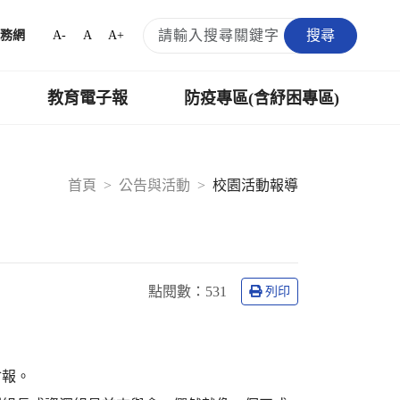
搜尋
A-
A
A+
務網
教育電子報
防疫專區(含紓困專區)
首頁
公告與活動
校園活動報導
點閱數：
531
列印
會報。