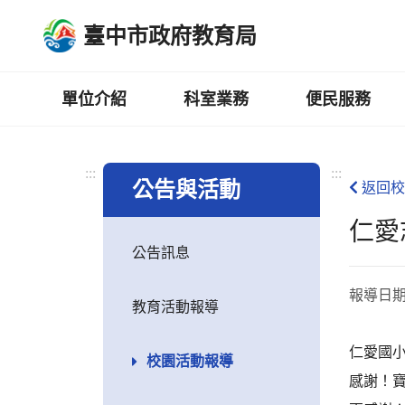
跳
臺中市政府教育局
到
主
要
內
單位介紹
科室業務
便民服務
容
區
:::
:::
公告與活動
返回校
仁愛
公告訊息
報導日
教育活動報導
仁愛國
校園活動報導
感謝！