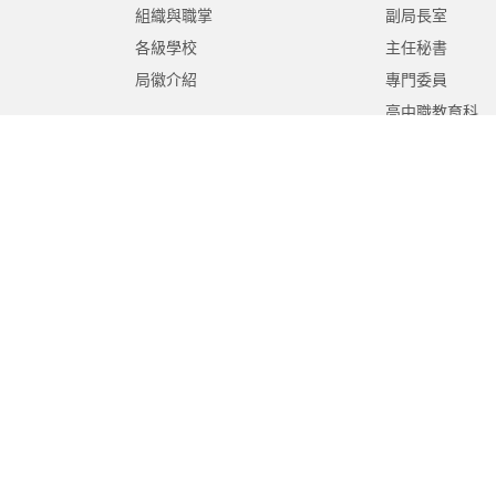
組織與職掌
副局長室
各級學校
主任秘書
局徽介紹
專門委員
高中職教育科
國中教育科
國小教育科
幼兒教育科
終身教育科
特殊教育科
課程教學科
體育保健科
工程營繕科
秘書室
學生事務室
人事室