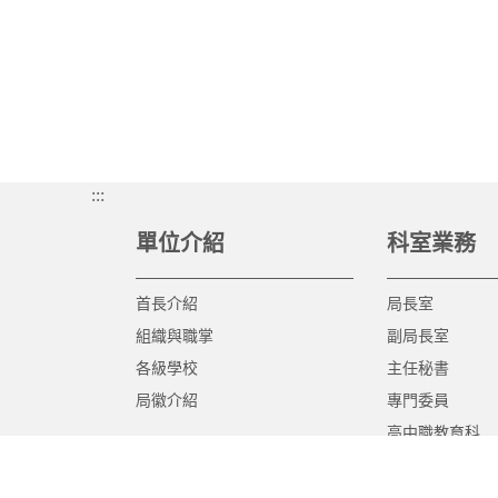
:::
單位介紹
科室業務
首長介紹
局長室
組織與職掌
副局長室
各級學校
主任秘書
局徽介紹
專門委員
高中職教育科
國中教育科
國小教育科