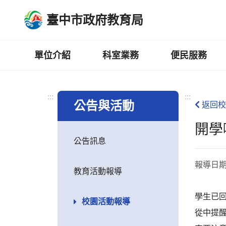
跳
臺中市政府教育局
到
主
要
內
單位介紹
科室業務
便民服務
容
區
:::
:::
公告與活動
返回校
開學
公告訊息
報導日
教育活動報導
學生已
校園活動報導
從中提