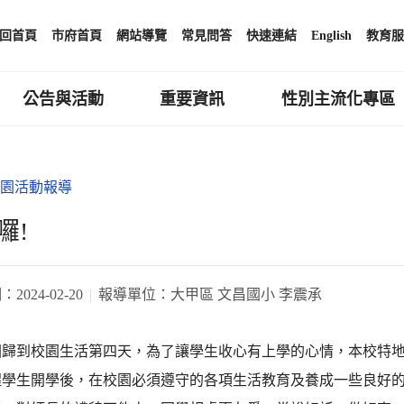
回首頁
市府首頁
網站導覽
常見問答
快速連結
English
教育服
公告與活動
重要資訊
性別主流化專區
園活動報導
囉!
期：
2024-02-20
報導單位：
大甲區 文昌國小 李震承
回歸到校園生活第四天，為了讓學生收心有上學的心情，本校特地
醒學生開學後，在校園必須遵守的各項生活教育及養成一些良好