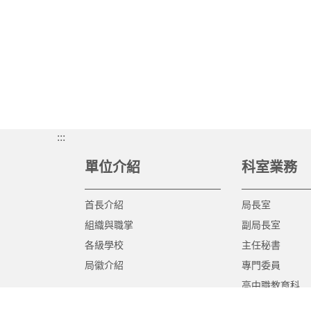
:::
單位介紹
科室業務
首長介紹
局長室
組織與職掌
副局長室
各級學校
主任秘書
局徽介紹
專門委員
高中職教育科
國中教育科