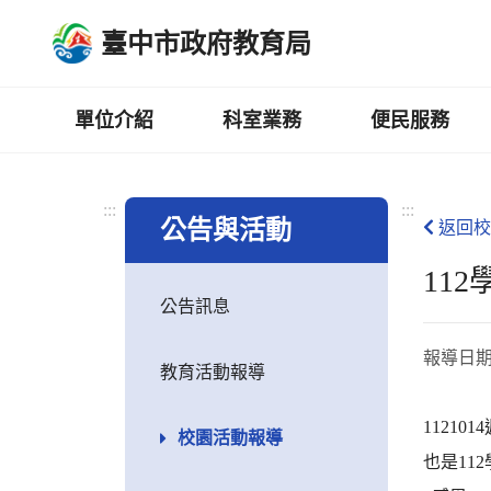
跳
臺中市政府教育局
到
主
要
內
單位介紹
科室業務
便民服務
容
區
:::
:::
公告與活動
返回校
11
公告訊息
報導日
教育活動報導
1121
校園活動報導
也是11