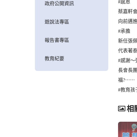
#感恩
政府公開資訊
蔡嘉軒
向前邁
遊說法專區
#承擔
報告書專區
新任張
代表著
教育紀要
#感謝
長會長
福?⋯⋯
#教育孩
相