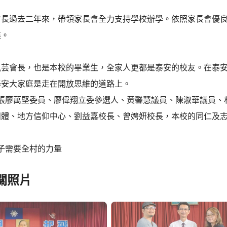
會長過去二年來，帶領家長會全力支持學校辦學。依照家長會優
進。
佩芸會長，也是本校的畢業生，全家人更都是泰安的校友。在泰
泰安大家庭是走在開放思維的道路上。
～張廖萬堅委員、廖偉翔立委參選人、黃馨慧議員、陳淑華議員、
團體、地方信仰中心、劉益嘉校長、曾娉妍校長，本校的同仁及
子需要全村的力量
關照片