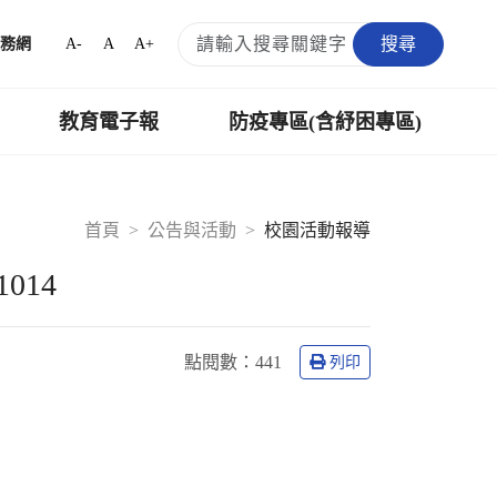
搜尋
A-
A
A+
務網
教育電子報
防疫專區(含紓困專區)
首頁
公告與活動
校園活動報導
014
點閱數：
441
列印