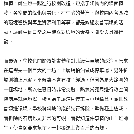
種植，師生也一起進行校園改造，包括了建物內的牆面植
栽、各空間的綠化與美化、植生牆的營造，與校園內各區域
的環境營造與再生資源利用等等，都是夠過友善環境的活
動，讓師生從日常之中建立對環境的素養、關愛與具體行
動。
而最近，學校也開始將計畫轉移到北邊停車場的改造。原來
在這裡是一個巨大的土坊，上層鋪柏油做成停車場，另外斜
坡則鋪上水泥。平時雖不會有孩子經過，但因為是大範圍的
一個場地，所以在夏日時非常炎熱，熱氣常讓周邊行政空間
與廚房就像地獄一樣。為了讓這片停車場重現綠意，並且改
善週邊環境，學校將斜坡的底部先行拆除，準備種上植栽。
而拆除的石塊也是非常的可觀，而得知這件事情的山羊班師
生，便自願要來幫忙，一起搬運上幾百斤的石塊。