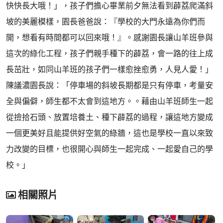
快快長大哦！」，孩子們擔心畢業前夕無法看到薜荔爬滿斜
坡的美麗模樣，園長爸爸說：『學校的大門永遠為你們而
開，想看有時間都可以回來哦！』。感謝園長讓山羊班參與
這次的綠化工程，孩子們親手種下的薜荔，會一路的往上成
長茁壯，如同山羊班的孩子們一樣愈挫愈勇，人見人愛！」
陳議濃園長說：「停車場的斜坡長期都是只有停車，考量安
全與偏僻，師生都不太會到這地方。。藉由山羊班師生一起
從撿拾石頭、放置培養土、種下薜荔的過程，讓這地方變成
一個更美好且能提供好空氣的綠牆，這也是學校一直以來致
力改變的目標，也很開心與師生一起完成、一起愛自己的學
校。」
相關照片