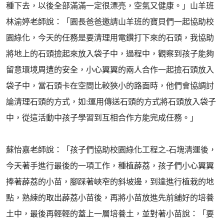
種下去，以後全部滿滿一定很漂亮，空氣又健康。」山羊班
林渝婷老師說：「園長爸爸邀請山羊班的寶貝們一起協助校
園綠化，今天的任務是要清理用電鑽打下來的石頭，我協助
將地上的石頭撿起來放入袋子中，過程中，觀察到孩子能夠
留意環境周遭的安全，小心翼翼的兩人合作一起撿石頭放入
袋子中，當石頭卡在空間比較狹小的路面時，他們會協調討
論清理石頭的方式，如:運用傳送石頭的方式將石頭放入袋子
中，從這活動中孩子學習到互相合作方能完成任務。」
蘇怡嘉老師說：「孩子們協助校園綠化工程之-石塊清運後，
今天著手進行最後的一項工作，種植薜荔，孩子們小心翼翼
捧著薜荔的小苗，腳踩著峽窄的斜坡邊，到達進行植栽的地
點，熟練的取出薜荔小苗後，再將小苗放進先前舖好的培養
土中，最後再輕輕的蓋上一層培養土，並對著小苗說：「要