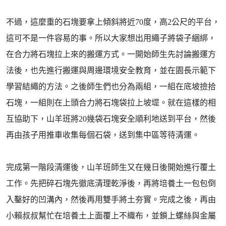
不過，這麼重的石塊要拿上傾斜將近70度，高2公尺的平台，
這可不是一件容易的事。所以大家想出用繩子將袋子綑綁，
在合力將石塊拉上來的搬運方式。一開始師生先討論搬運方
法後，也先進行搬運與周邊環境安全教育，並在園長示範下
學習結繩的方法。之後師生們也分為兩組，一組在底坡撿拾
石塊，一組則在上頭合力將石塊袋拉上坡堤。就在這樣的相
互協助下，山羊班將20幾袋石塊安全順利地送到平台，然後
再由孩子用推車收集每個石袋，送到集中區等待清運。
完成第一階段清運後，山羊班師生又在幾日後開始進行覆土
工作。先把碎石塊先徹底清理乾淨後，再將培養土一包包倒
入鑿好的凹溝內，然後再用雙手將土夯實。完成之後，再由
小賴叔叔幫忙在培養土上面覆上不織布，並鎖上螺絲與金屬