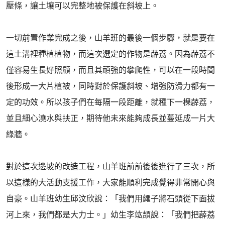
壓條，讓土壤可以完整地被保護在斜坡上。
一切前置作業完成之後，山羊班的最後一個步驟，就是要在
這土溝裡種植植物，而這次選定的作物是薜荔。因為薜荔不
僅容易生長好照顧，而且其頑強的攀爬性，可以在一段時間
後形成一大片植被，同時對於保護斜坡、增強防滑力都有一
定的功效。所以孩子們在每隔一段距離，就種下一棵薜荔，
並且細心澆水與扶正，期待他未來能夠成長並蔓延成一片大
綠牆。
對於這次邊坡的改造工程，山羊班前前後後進行了三次，所
以這樣的大活動支援工作，大家能順利完成覺得非常開心與
自豪。山羊班幼生邱汶欣說：「我們用繩子將石頭從下面拔
河上來，我們都是大力士。」幼生李竑頡說：「我們把薜荔