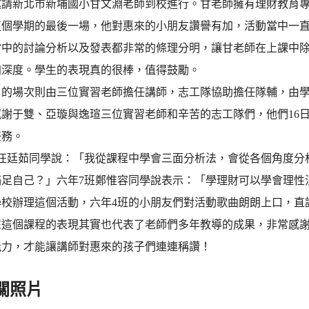
邀請新北市新埔國小甘文淵老師到校進行。甘老師擁有理財教育
這個學期的最後一場，他對惠來的小朋友讚譽有加，活動當中一
當中的討論分析以及發表都非常的條理分明，讓甘老師在上課中
加深度。學生的表現真的很棒，值得鼓勵。
8日的場次則由三位實習老師擔任講師，志工隊協助擔任隊輔，由
感謝于雙、亞璇與逸瑄三位實習老師和辛苦的志工隊們，他們16
任務。
班汪廷茹同學說：「我從課程中學會三面分析法，會從各個角度分
滿足自己？」六年7班鄭惟容同學說表示：「學理財可以學會理性
學校辦理這個活動，六年4班的小朋友們對活動歌曲朗朗上口，直
在這個課程的表現其實也代表了老師們多年教導的成果，非常感
能力，才能讓講師對惠來的孩子們連連稱讚！
關照片