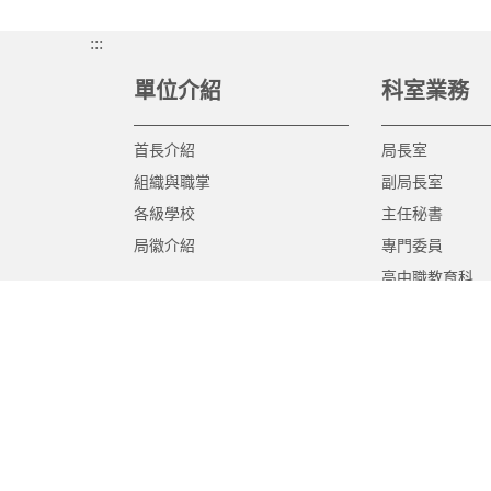
:::
單位介紹
科室業務
首長介紹
局長室
組織與職掌
副局長室
各級學校
主任秘書
局徽介紹
專門委員
高中職教育科
國中教育科
國小教育科
幼兒教育科
終身教育科
特殊教育科
課程教學科