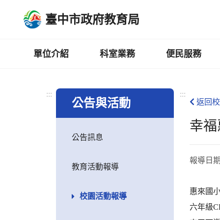
跳
臺中市政府教育局
到
主
要
內
單位介紹
科室業務
便民服務
容
區
:::
:::
公告與活動
返回校
幸福
公告訊息
報導日
教育活動報導
惠來國小
校園活動報導
六年級C