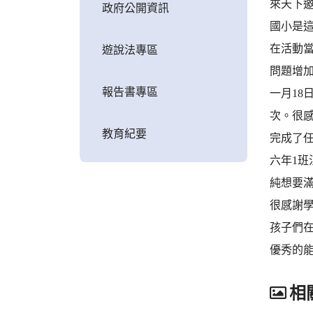
來天下
政府公開資訊
國小是
在活動
遊說法專區
問題增
報告書專區
一月1
次。很
教育紀要
完成了
六年1
純想要
很感謝
孩子們
優秀的
相