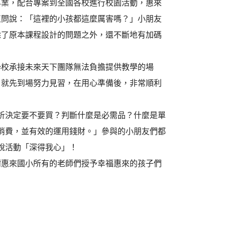
專業，配合專案到全國各校進行校園活動，惠來
直問說：「這裡的小孩都這麼厲害嗎？」小朋友
除了原本課程設計的問題之外，還不斷地有加碼
學校承接未來天下團隊無法負擔提供教學的場
日就先到場努力見習，在用心準備後，非常順利
析決定要不要買？判斷什麼是必需品？什麼是單
消費，並有效的運用錢財。」參與的小朋友們都
說活動「深得我心」！
謝惠來國小所有的老師們授予幸福惠來的孩子們