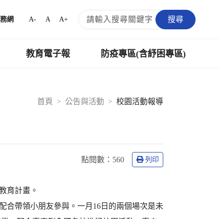
搜尋
A-
A
A+
務網
教育電子報
防疫專區(含紓困專區)
首頁
公告與活動
校園活動報導
點閱數：
560
列印
財教育計畫。
師配合帶領小朋友參與。一月16日的兩個場次是未