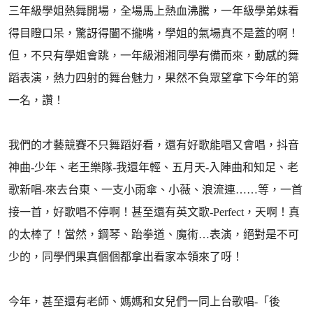
三年級學姐熱舞開場，全場馬上熱血沸騰，一年級學弟妹看
得目瞪口呆，驚訝得闔不攏嘴，學姐的氣場真不是蓋的啊！
但，不只有學姐會跳，一年級湘湘同學有備而來，動感的舞
蹈表演，熱力四射的舞台魅力，果然不負眾望拿下今年的第
一名，讚！
我們的才藝競賽不只舞蹈好看，還有好歌能唱又會唱，抖音
神曲-少年、老王樂隊-我還年輕、五月天-入陣曲和知足、老
歌新唱-來去台東、一支小雨傘、小薇、浪流連……等，一首
接一首，好歌唱不停啊！甚至還有英文歌-Perfect，天啊！真
的太棒了！當然，鋼琴、跆拳道、魔術…表演，絕對是不可
少的，同學們果真個個都拿出看家本領來了呀！
今年，甚至還有老師、媽媽和女兒們一同上台歌唱-「後