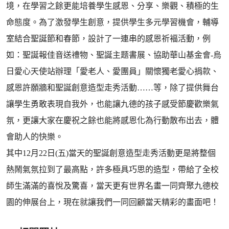
境，在學習之餘更能培養學生感恩、分享、樂觀、積極的生
命態度。為了激發學生創意，提供學生多元學習機會，輔導
室結合聖誕節和春節，設計了一連串的感恩祈褔活動，例
如：聖誕報佳音送禮物、聖誕主题書展、協助華山基金會-烏
日愛心天使站辦理「愛老人、愛團員」關懷獨老愛心捐款、
感恩許願牆和聖誕創意造型走秀活動……等，除了提供舞台
讓學生勇敢表現自我外，也能讓九德的孩子感受節慶歡樂氣
氛，更讓大家在慶祝之餘也能將感恩化為行動散布出去，體
會助人的快樂。
其中12月22日(五)當天的聖誕創意造型走秀活動更是將整個
熱鬧氣氛拉到了最高點，許多極具巧思的造型，帶給了全校
師生滿滿的喜悅及驚喜，當天更有世界名畫一同齊聚九德校
園的伸展台上，現在就讓我們一同回顧當天精彩的畫面吧！