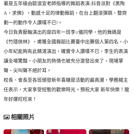
著是五年級由歐淑宜老師指導的舞蹈表演-抖音派對《黑陶
A，求佛》，動感十足的律動舞蹈，在台上翻滾彈跳，整齊
劃一的動作令人讚嘆不已!。
今日負責壓軸演出的是四年一班李○儀同學，他的舞碼是
《竹隱俠林》，甫獲全國舞蹈比賽臺中出賽個人第四名，小
小年紀能夠有此精湛演出，確實令人讚嘆不已，李生的表演
讓全場驚豔，小朋友的熱情也被充分激發出來了，現場掌
聲、尖叫聲不絕於耳。
校長、會長至各班頒發新年喜糖是活動的最高潮，學務楊主
任表示，大家享受短暫的歡樂時光。預祝大家 新年快樂！龍
年好運旺旺來！
相關照片