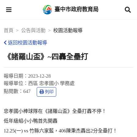
臺中市政府教育局
首頁
公告與活動
校園活動報導
返回校園活動報導
《諸羅山盃》~四轟全壘打
報導日期：
2023-12-28
報導單位：
西區 忠孝國小 學務處
點閱數：
647
列印
忠孝國小棒球隊在《諸羅山盃》全壘打轟不停！
低年級組小小鴨首先開轟
12.25(一) vs 竹縣六家藍，406陳秉杰轟出2分全壘打！