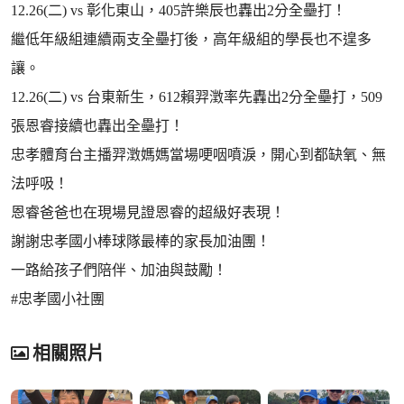
12.26(二) vs 彰化東山，405許樂辰也轟出2分全壘打！
繼低年級組連續兩支全壘打後，高年級組的學長也不遑多
讓。
12.26(二) vs 台東新生，612賴羿澂率先轟出2分全壘打，509
張恩睿接續也轟出全壘打！
忠孝體育台主播羿澂媽媽當場哽咽噴淚，開心到都缺氧、無
法呼吸！
恩睿爸爸也在現場見證恩睿的超級好表現！
謝謝忠孝國小棒球隊最棒的家長加油團！
一路給孩子們陪伴、加油與鼓勵！
#忠孝國小社團
相關照片