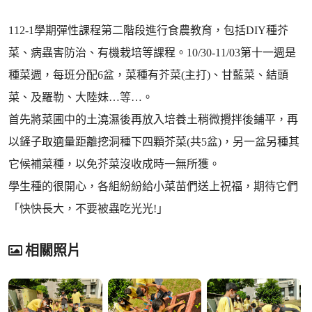
112-1學期彈性課程第二階段進行食農教育，包括DIY種芥
菜、病蟲害防治、有機栽培等課程。10/30-11/03第十一週是
種菜週，每班分配6盆，菜種有芥菜(主打)、甘藍菜、結頭
菜、及羅勒、大陸妹…等…。
首先將菜圃中的土澆濕後再放入培養土稍微攪拌後鋪平，再
以鏟子取適量距離挖洞種下四顆芥菜(共5盆)，另一盆另種其
它候補菜種，以免芥菜沒收成時一無所獲。
學生種的很開心，各組紛紛給小菜苗們送上祝福，期待它們
「快快長大，不要被蟲吃光光!」
相關照片