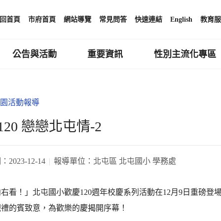
回首頁
市府首頁
網站導覽
常見問答
快速連結
English
教育服
公告與活動
重要資訊
性別主流化專區
園活動報導
20 戀戀北屯情-2
期：
2023-12-14
報導單位：
北屯區 北屯國小 學務處
右看！」北屯國小歡慶120週年校慶系列活動在12月9日重磅
觀禮的賓致意，為歡樂的慶揭開序幕！