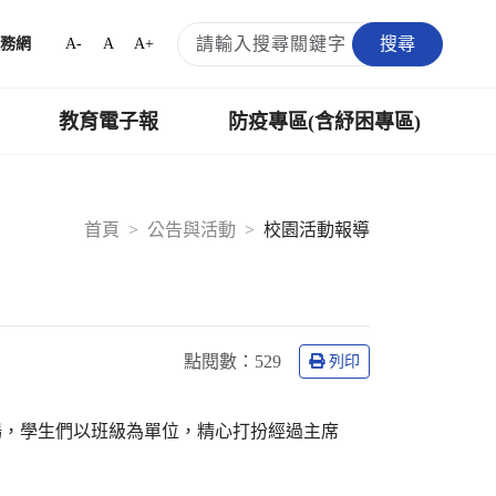
搜尋
A-
A
A+
務網
教育電子報
防疫專區(含紓困專區)
首頁
公告與活動
校園活動報導
點閱數：
529
列印
登場，學生們以班級為單位，精心打扮經過主席