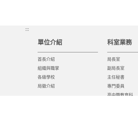
:::
單位介紹
科室業務
首長介紹
局長室
組織與職掌
副局長室
各級學校
主任秘書
局徽介紹
專門委員
高中職教育科
國中教育科
國小教育科
幼兒教育科
終身教育科