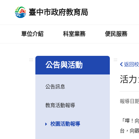
跳
臺中市政府教育局
到
主
要
內
單位介紹
科室業務
便民服務
容
區
:::
:::
公告與活動
返回校
活力1
公告訊息
報導日
教育活動報導
「嗶！向
校園活動報導
台，向