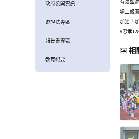
有灌籃
政府公開資訊
場上競賽
加油！
遊說法專區
#忠孝12
報告書專區
相
教育紀要