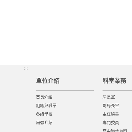
:::
單位介紹
科室業務
首長介紹
局長室
組織與職掌
副局長室
各級學校
主任秘書
局徽介紹
專門委員
高中職教育科