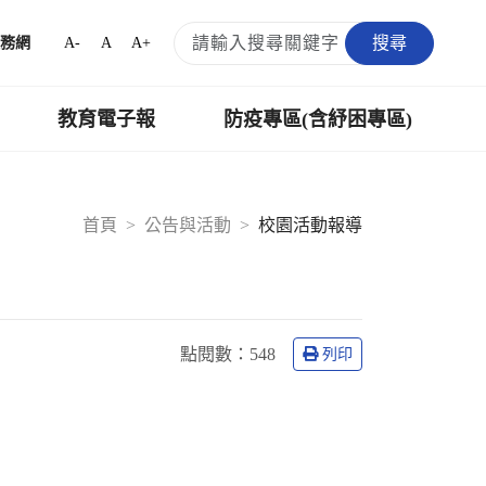
搜尋
A-
A
A+
務網
教育電子報
防疫專區(含紓困專區)
首頁
公告與活動
校園活動報導
點閱數：
548
列印