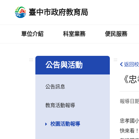
跳
臺中市政府教育局
到
主
要
內
單位介紹
科室業務
便民服務
容
區
:::
:::
公告與活動
返回校
《忠
公告訊息
報導日
教育活動報導
忠孝國小
校園活動報導
快來看