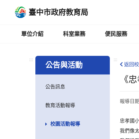
跳
臺中市政府教育局
到
主
要
內
單位介紹
科室業務
便民服務
容
區
:::
:::
公告與活動
返回校
《忠
公告訊息
報導日
教育活動報導
忠孝國小
校園活動報導
我們像