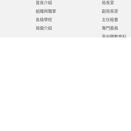
首長介紹
局長室
組織與職掌
副局長室
各級學校
主任秘書
局徽介紹
專門委員
高中職教育科
國中教育科
國小教育科
幼兒教育科
終身教育科
特殊教育科
課程教學科
體育保健科
工程營繕科
秘書室
學生事務室
人事室