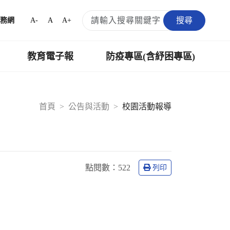
搜尋
A-
A
A+
務網
教育電子報
防疫專區(含紓困專區)
首頁
公告與活動
校園活動報導
點閱數：
522
列印