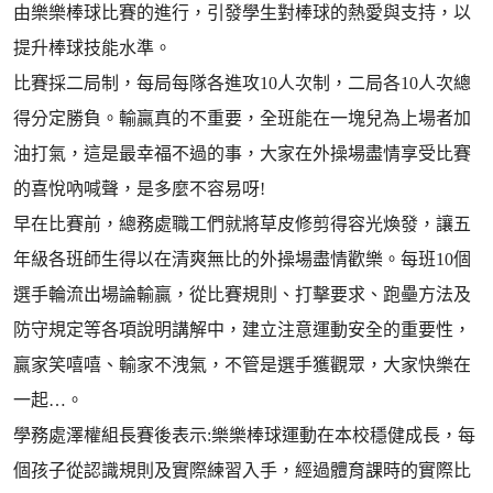
由樂樂棒球比賽的進行，引發學生對棒球的熱愛與支持，以
提升棒球技能水準。
比賽採二局制，每局每隊各進攻10人次制，二局各10人次總
得分定勝負。輸贏真的不重要，全班能在一塊兒為上場者加
油打氣，這是最幸福不過的事，大家在外操場盡情享受比賽
的喜悅吶喊聲，是多麼不容易呀!
早在比賽前，總務處職工們就將草皮修剪得容光煥發，讓五
年級各班師生得以在清爽無比的外操場盡情歡樂。每班10個
選手輪流出場論輸贏，從比賽規則、打擊要求、跑壘方法及
防守規定等各項說明講解中，建立注意運動安全的重要性，
贏家笑嘻嘻、輸家不洩氣，不管是選手獲觀眾，大家快樂在
一起…。
學務處澤權組長賽後表示:樂樂棒球運動在本校穩健成長，每
個孩子從認識規則及實際練習入手，經過體育課時的實際比