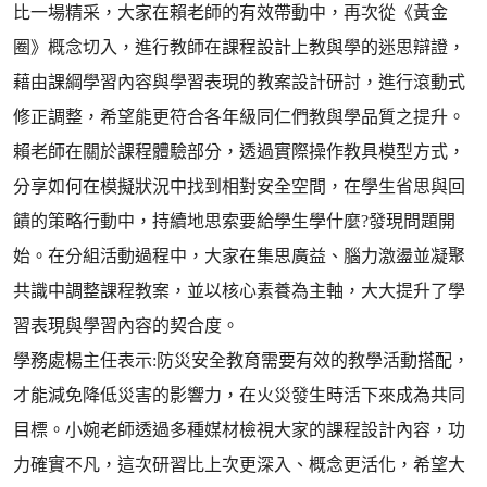
比一場精采，大家在賴老師的有效帶動中，再次從《黃金
圈》概念切入，進行教師在課程設計上教與學的迷思辯證，
藉由課綱學習內容與學習表現的教案設計研討，進行滾動式
修正調整，希望能更符合各年級同仁們教與學品質之提升。
賴老師在關於課程體驗部分，透過實際操作教具模型方式，
分享如何在模擬狀況中找到相對安全空間，在學生省思與回
饋的策略行動中，持續地思索要給學生學什麼?發現問題開
始。在分組活動過程中，大家在集思廣益、腦力激盪並凝聚
共識中調整課程教案，並以核心素養為主軸，大大提升了學
習表現與學習內容的契合度。
學務處楊主任表示:防災安全教育需要有效的教學活動搭配，
才能減免降低災害的影響力，在火災發生時活下來成為共同
目標。小婉老師透過多種媒材檢視大家的課程設計內容，功
力確實不凡，這次研習比上次更深入、概念更活化，希望大