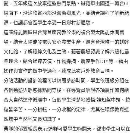
愛，五年級這次放棄這些熱門景點，遊覽車由國道一轉台61
線南下，沿途欣賞西部沿海漁鄉風光，並結合課程了解新能
源，也讓都會區學生享受一日鄉村新體驗。
這座綠能園區是台灣首座寓教於樂的複合型太陽能休閒農
場，結合太陽能發電與安心農業生產，還有台灣唯一的蟋蟀
文化館，了解蟋蟀文化及生態，藉著農場認識了解六級化農
業理念，結合蟋蟀表演、作物採摘、農產手作DIY等，藉由
操作與實作的做中學過程，達成此次戶外教育目標。
分站活動的設計流程可以精簡參訪時間，學生依班級分組在
各個動態與靜態據點間穿梭，在導覽員解說各項農作如何結
合大自然運作循環中，每個學生清楚地體悟:誰知盤中飧、粒
粒皆辛苦，一分耕耘、一分收穫的定律，尤其在環保教育這
區塊中自然地又長知識了。
帶隊的郁雯組長表示:這群可愛學生嗨翻天，都市學生可以在