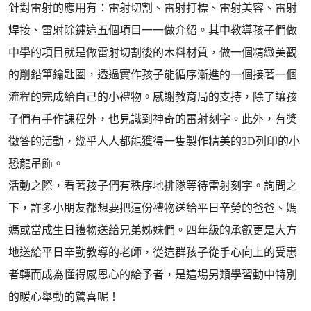
針對雷射的應用有：雷射切割、雷射打標、雷射美容、雷射
焊接、雷射除鏽這五個項目一一做介紹。其中教導孩子們做
中學的項目就是做雷射切割後的木料材質，做一個精緻美觀
的削鉛筆鑰匙圈，透過實作孩子能循序漸進的一個接著一個
流程的完成給自己的小禮物。感謝教育局的支持，除了讓孩
子們有手作課程外，也見識到神奇的雷射刻字。此外，有獎
徵答的活動，幾乎人人都能獲得一隻製作精美的3D列印的小
恐龍吊飾。
活動之際，看著孩子們有秩序地排隊等待雷射刻字。詢問之
下，許多小朋友都想要把這份禮物送給平日辛勞的爸爸、媽
媽或當成生日禮物送給兄弟姊妹們。四年級的承叡更是大方
地送給平日辛勤教導的老師，從這群孩子從手心向上的受惠
者轉而成為懂得感恩心的給予者，是這場另類學習動中特別
的暖心舉動的驚喜呢！