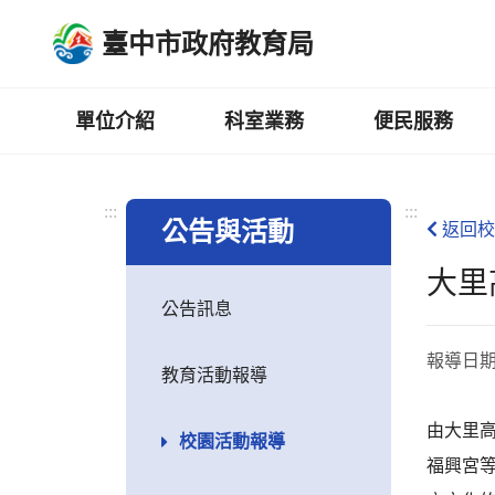
跳
臺中市政府教育局
到
主
要
內
單位介紹
科室業務
便民服務
容
區
:::
:::
公告與活動
返回校
大里
公告訊息
報導日
教育活動報導
由大里
校園活動報導
福興宮