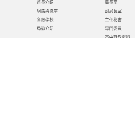
首長介紹
局長室
組織與職掌
副局長室
各級學校
主任秘書
局徽介紹
專門委員
高中職教育科
國中教育科
國小教育科
幼兒教育科
終身教育科
特殊教育科
課程教學科
體育保健科
工程營繕科
秘書室
學生事務室
人事室