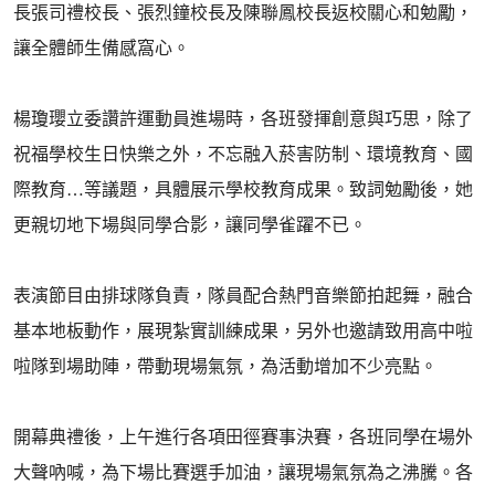
長張司禮校長、張烈鐘校長及陳聯鳳校長返校關心和勉勵，
讓全體師生備感窩心。
楊瓊瓔立委讚許運動員進場時，各班發揮創意與巧思，除了
祝福學校生日快樂之外，不忘融入菸害防制、環境教育、國
際教育…等議題，具體展示學校教育成果。致詞勉勵後，她
更親切地下場與同學合影，讓同學雀躍不已。
表演節目由排球隊負責，隊員配合熱門音樂節拍起舞，融合
基本地板動作，展現紮實訓練成果，另外也邀請致用高中啦
啦隊到場助陣，帶動現場氣氛，為活動增加不少亮點。
開幕典禮後，上午進行各項田徑賽事決賽，各班同學在場外
大聲吶喊，為下場比賽選手加油，讓現場氣氛為之沸騰。各