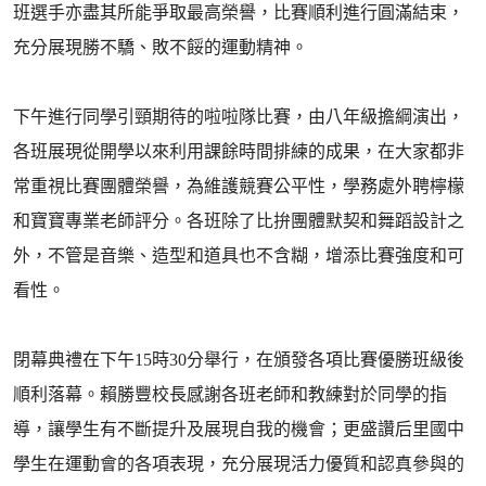
班選手亦盡其所能爭取最高榮譽，比賽順利進行圓滿結束，
充分展現勝不驕、敗不餒的運動精神。
下午進行同學引頸期待的啦啦隊比賽，由八年級擔綱演出，
各班展現從開學以來利用課餘時間排練的成果，在大家都非
常重視比賽團體榮譽，為維護競賽公平性，學務處外聘檸檬
和寶寶專業老師評分。各班除了比拚團體默契和舞蹈設計之
外，不管是音樂、造型和道具也不含糊，增添比賽強度和可
看性。
閉幕典禮在下午15時30分舉行，在頒發各項比賽優勝班級後
順利落幕。賴勝豐校長感謝各班老師和教練對於同學的指
導，讓學生有不斷提升及展現自我的機會；更盛讚后里國中
學生在運動會的各項表現，充分展現活力優質和認真參與的