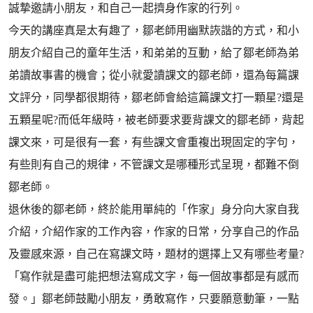
誠摯邀請小朋友，和自己一起擠身作家的行列。
今天的講座真是太有趣了，鄒老師用幽默詼諧的方式，和小
朋友介紹自己的童年生活，和弟弟的互動，給了鄒老師為弟
弟讀故事書的機會；從小就愛讀課文的鄒老師，還為每篇課
文評分，同學都很期待，鄒老師會給這篇課文打一顆星?還是
五顆星呢?而低年級時，被老師要求要背課文的鄒老師，背起
課文來，可是很有一套，有些課文會重複出現固定的字句，
有些則有自己的規律，不管課文是哪種形式呈現，都難不倒
鄒老師。
退休後的鄒老師，終於能用單純的「作家」身分向大家自我
介紹，介紹作家的工作內容，作家的日常，分享自己的作品
及靈感來源，自己在寫課文時，題材的選擇上又有哪些考量?
「寫作就是盡可能把想法寫成文字，每一個故事都是有感而
發。」鄒老師鼓勵小朋友，勇敢寫作，只要願意動筆，一點