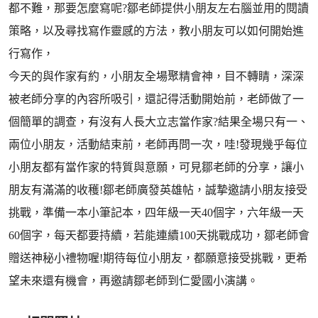
都不難，那要怎麼寫呢?鄒老師提供小朋友左右腦並用的閱讀
策略，以及尋找寫作靈感的方法，教小朋友可以如何開始進
行寫作，
今天的與作家有約，小朋友全場聚精會神，目不轉睛，深深
被老師分享的內容所吸引，還記得活動開始前，老師做了一
個簡單的調查，有沒有人長大立志當作家?結果全場只有一、
兩位小朋友，活動結束前，老師再問一次，哇!發現幾乎每位
小朋友都有當作家的特質與意願，可見鄒老師的分享，讓小
朋友有滿滿的收穫!鄒老師廣發英雄帖，誠摯邀請小朋友接受
挑戰，準備一本小筆記本，四年級一天40個字，六年級一天
60個字，每天都要持續，若能連續100天挑戰成功，鄒老師會
贈送神秘小禮物喔!期待每位小朋友，都願意接受挑戰，更希
望未來還有機會，再邀請鄒老師到仁愛國小演講。