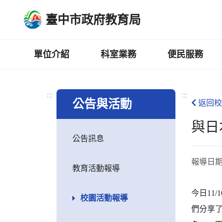
跳
臺中市政府教育局
到
主
要
內
單位介紹
科室業務
便民服務
容
區
:::
:::
公告與活動
返回校
與日
公告訊息
報導日
教育活動報導
今日11
校園活動報導
們分享