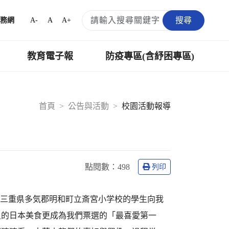
搜尋
A-
A
A+
務網
教育電子報
防疫專區(含紓困專區)
首頁
公告與活動
校園活動報導
點閱數：
498
列印
活動三重県多気郡明和町⽴斎宮⼩学校的學生向我
尺的日本美食更成為我們票選的「最喜愛第一