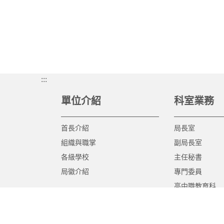
:::
單位介紹
科室業務
首長介紹
局長室
組織與職掌
副局長室
各級學校
主任秘書
局徽介紹
專門委員
高中職教育科
國中教育科
國小教育科