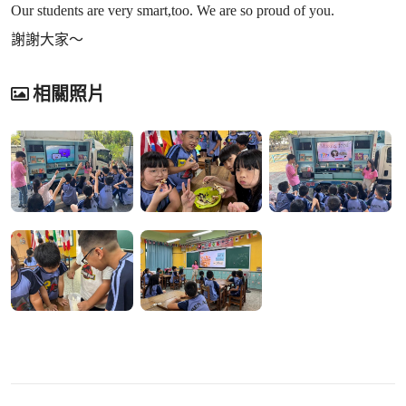
Our students are very smart,too. We are so proud of you.
謝謝大家～
相關照片