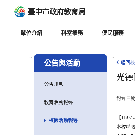
跳
臺中市政府教育局
到
主
要
內
單位介紹
科室業務
便民服務
容
區
:::
:::
公告與活動
返回校
光德
公告訊息
報導日
教育活動報導
【11/
校園活動報導
本校特