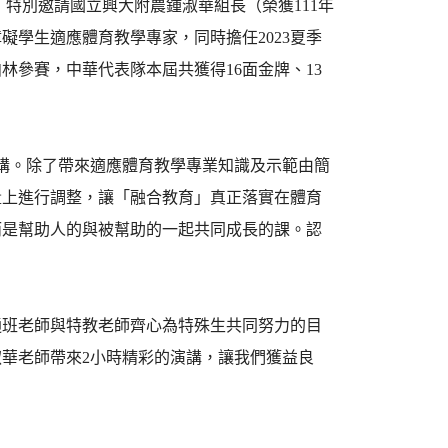
）特別邀請國立興大附農鍾淑華組長（榮獲111年
學生適應體育教學專家，同時擔任2023夏季
參賽，中華代表隊本屆共獲得16面金牌、13
講。除了帶來適應體育教學專業知識及示範由簡
量上進行調整，讓「融合教育」真正落實在體育
而是幫助人的與被幫助的一起共同成長的課。認
通班老師與特教老師齊心為特殊生共同努力的目
華老師帶來2小時精彩的演講，讓我們獲益良