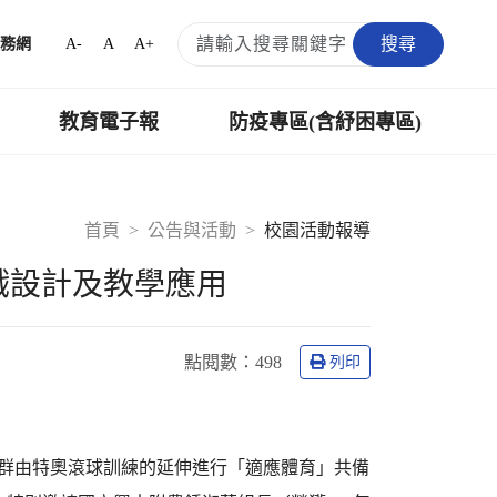
搜尋
A-
A
A+
務網
教育電子報
防疫專區(含紓困專區)
首頁
公告與活動
校園活動報導
戲設計及教學應用
點閱數：
498
列印
社群由特奧滾球訓練的延伸進行「適應體育」共備