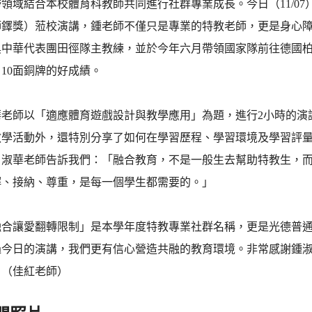
領域結合本校體育科教師共同進行社群專業成長。今日（11/07
鐸獎）蒞校演講，鍾老師不僅只是專業的特教老師，更是身心障礙
中華代表團田徑隊主教練，並於今年六月帶領國家隊前往德國柏林
10面銅牌的好成績。
華老師以「適應體育遊戲設計與教學應用」為題，進行2小時的演
教學活動外，還特別分享了如何在學習歷程、學習環境及學習評
。淑華老師告訴我們：「融合教育，不是一般生去幫助特教生，
解、接納、尊重，是每一個學生都需要的。」
融合讓愛翻轉限制」是本學年度特教專業社群名稱，更是光德普
過今日的演講，我們更有信心營造共融的教育環境。非常感謝鍾淑
！（佳紅老師）