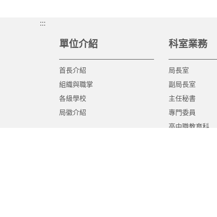
:::
單位介紹
科室業務
首長介紹
局長室
組織與職掌
副局長室
各級學校
主任秘書
局徽介紹
專門委員
高中職教育科
國中教育科
國小教育科
幼兒教育科
終身教育科
特殊教育科
課程教學科