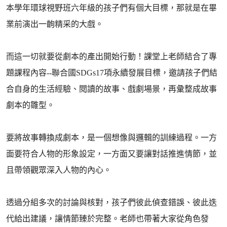
本學年環球視野班六年級的孩子們有個大目標，那就是在畢
業前演出一齣精采的大戲。
而這一切就要從劇本的產出開始行動！課堂上老師結合了專
題課程內容--聯合國SDGs17項永續發展目標，邀請孩子們結
合自身的生活經驗、閱讀的故事、戲劇場景，再彙整成故事
劇本的雛型。
要將故事轉換成劇本，是一個想像與邏輯的訓練過程。一方
面要符合人物的形象設定，一方面又要讓對話推進情節，並
且帶領觀眾深入人物的內心。
透過分組多次的討論與核對，孩子們彼此偵查錯誤、彼此迭
代給出建議，讓情節臻於完整。老師也帶著大家從角色發