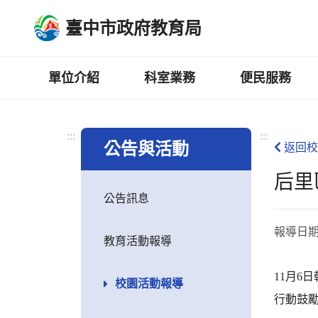
跳
臺中市政府教育局
到
主
要
內
單位介紹
科室業務
便民服務
容
區
:::
:::
公告與活動
返回校
后里
公告訊息
報導日
教育活動報導
11月
校園活動報導
行動鼓