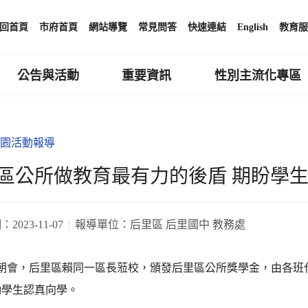
回首頁
市府首頁
網站導覽
常見問答
快速連結
English
教育服
公告與活動
重要資訊
性別主流化專區
園活動報導
區公所做教育最有力的後盾 期盼學
期：
2023-11-07
報導單位：
后里區 后里國中 教務處
6日朝會，后里區賴同一區長蒞校，頒發后里區公所獎學金，由各
勵學生認真向學。