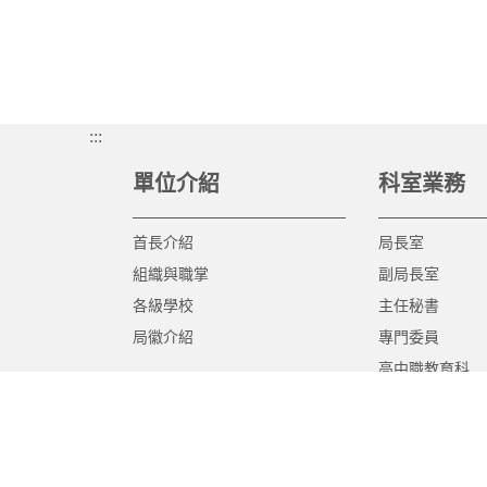
:::
單位介紹
科室業務
首長介紹
局長室
組織與職掌
副局長室
各級學校
主任秘書
局徽介紹
專門委員
高中職教育科
國中教育科
國小教育科
幼兒教育科