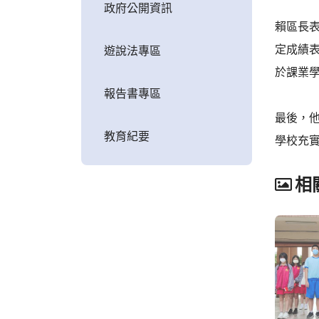
政府公開資訊
賴區長
定成績
遊說法專區
於課業
報告書專區
最後，
教育紀要
學校充
相