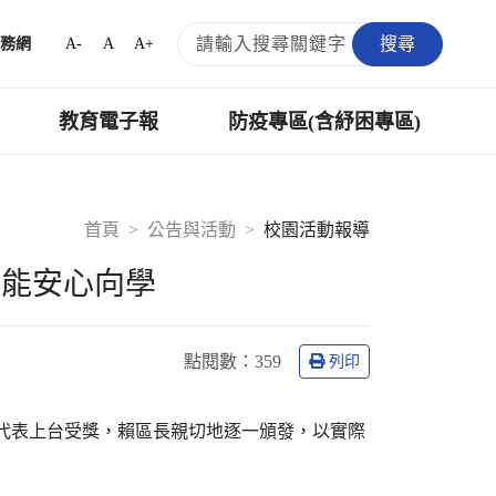
搜尋
A-
A
A+
務網
教育電子報
防疫專區(含紓困專區)
首頁
公告與活動
校園活動報導
生能安心向學
點閱數：
359
列印
班代表上台受獎，賴區長親切地逐一頒發，以實際