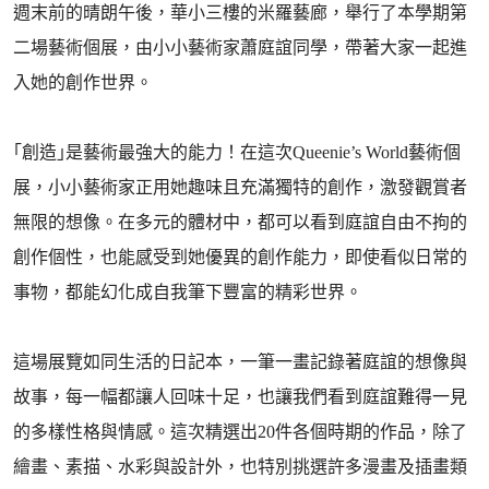
週末前的晴朗午後，華小三樓的米羅藝廊，舉行了本學期第
二場藝術個展，由小小藝術家蕭庭誼同學，帶著大家一起進
入她的創作世界。
｢創造｣是藝術最強大的能力！在這次Queenie’s World藝術個
展，小小藝術家正用她趣味且充滿獨特的創作，激發觀賞者
無限的想像。在多元的體材中，都可以看到庭誼自由不拘的
創作個性，也能感受到她優異的創作能力，即使看似日常的
事物，都能幻化成自我筆下豐富的精彩世界。
這場展覽如同生活的日記本，一筆一畫記錄著庭誼的想像與
故事，每一幅都讓人回味十足，也讓我們看到庭誼難得一見
的多樣性格與情感。這次精選出20件各個時期的作品，除了
繪畫、素描、水彩與設計外，也特別挑選許多漫畫及插畫類