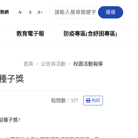
搜尋
A-
A
A+
務網
教育電子報
防疫專區(含紓困專區)
首頁
公告與活動
校園活動報導
種子獎
點閱數：
577
列印
組種子獎?