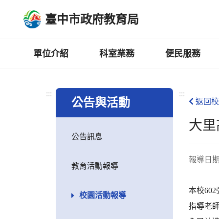
跳
臺中市政府教育局
到
主
要
內
單位介紹
科室業務
便民服務
容
區
:::
:::
公告與活動
返回校
大里
公告訊息
報導日
教育活動報導
本校60
校園活動報導
指導老師