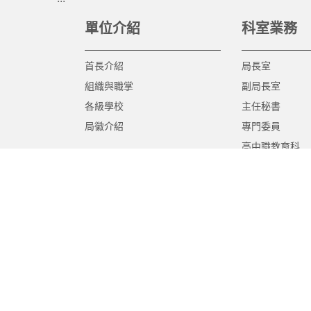
單位介紹
科室業務
首長介紹
局長室
組織與職掌
副局長室
各級學校
主任秘書
局徽介紹
專門委員
高中職教育科
國中教育科
國小教育科
幼兒教育科
終身教育科
特殊教育科
課程教學科
體育保健科
工程營繕科