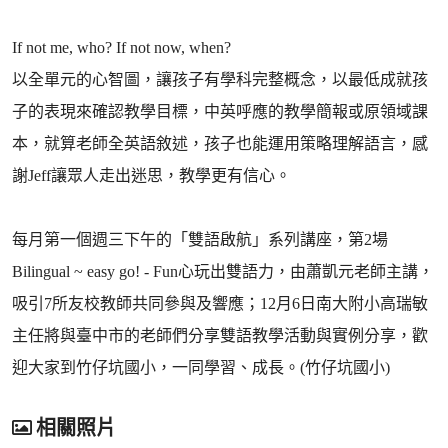
If not me, who? If not now, when?
以全單元的心智圖，讓孩子有學科完整概念，以最低成就孩
子的表現來確認教學目標，中英呼應的教學簡報或原領域課
本，就算老師全英語敘述，孩子也能運用策略理解語言，感
謝Jeff讓眾人走出迷思，教學更有信心。
每月第一個週三下午的「雙語啟航」系列講座，第2場
Bilingual ~ easy go! - Fun心玩出雙語力，由蕭凱元老師主講，
吸引7所友校教師共同參與及響應；12月6日南大附小高瑞敏
主任將與臺中市的老師們分享雙語教學活動與實例分享，歡
迎大家到竹仔坑國小，一同學習、成長。(竹仔坑國小)
相關照片