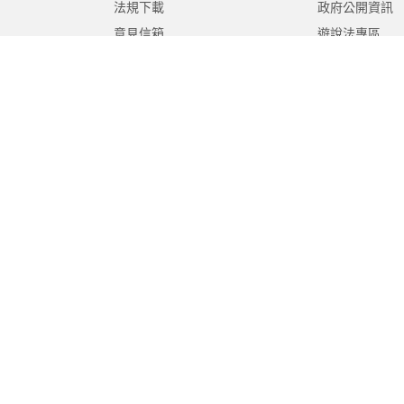
法規下載
政府公開資訊
意見信箱
遊說法專區
報告書專區
教育紀要