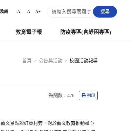
搜尋
A-
A
A+
務網
教育電子報
防疫專區(含紓困專區)
首頁
公告與活動
校園活動報導
點閱數：
476
列印
名藝文景點彩虹眷村旁，對於藝文教育推動盡心