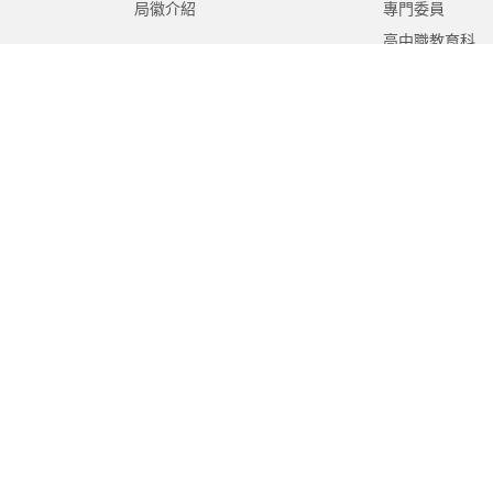
局徽介紹
專門委員
高中職教育科
國中教育科
國小教育科
幼兒教育科
終身教育科
特殊教育科
課程教學科
體育保健科
工程營繕科
秘書室
學生事務室
人事室
會計室
政風室
家庭教育中心