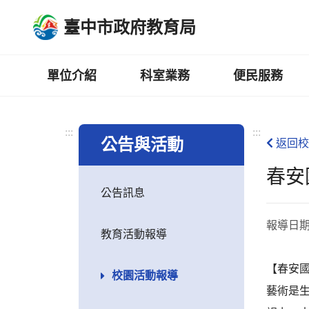
跳
臺中市政府教育局
到
主
要
內
單位介紹
科室業務
便民服務
容
區
:::
:::
公告與活動
返回校
春安
公告訊息
報導日
教育活動報導
【春安
校園活動報導
藝術是