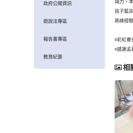
竭力。
政府公開資訊
孩子藍
高峰經
遊說法專區
報告書專區
#彩虹春
#感謝
教育紀要
相