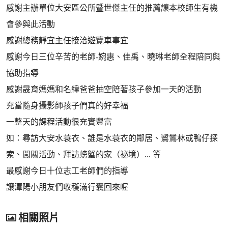
感謝主辦單位大安區公所暨世傑主任的推薦讓本校師生有機
會參與此活動
感謝總務靜宜主任接洽遊覽車事宜
感謝今日三位辛苦的老師-婉惠、佳禹、曉琳老師全程陪同與
協助指導
感謝晟育媽媽和名緯爸爸抽空陪著孩子參加一天的活動
充當隨身攝影師孩子們真的好幸福
一整天的課程活動很充實豐富
如：尋訪大安水蓑衣、誰是水蓑衣的鄰居、鷺鷥林或鴨仔探
索、闖關活動、拜訪螃蟹的家（祕境）... 等
最感謝今日十位志工老師們的指導
讓潭陽小朋友們收穫滿行囊回來喔
相關照片