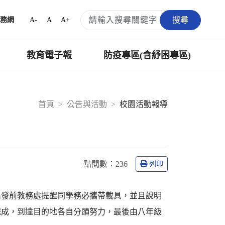
搜尋
A-
A
A+
務網
教育電子報
防疫專區(含紓困專區)
首頁
公告與活動
校園活動報導
點閱數：
236
列印
出發前教務處提醒同學務必攜帶載具，並且說明
完成，到達目的地各自分頭努力，最後由八年級