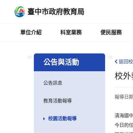
跳
臺中市政府教育局
到
主
要
內
單位介紹
科室業務
便民服務
容
區
:::
:::
公告與活動
返回校
校外
公告訊息
報導日
教育活動報導
清海國中
校園活動報導
今日的