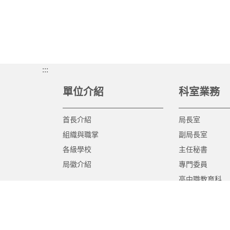
:::
單位介紹
科室業務
首長介紹
局長室
組織與職掌
副局長室
各級學校
主任秘書
局徽介紹
專門委員
高中職教育科
國中教育科
國小教育科
幼兒教育科