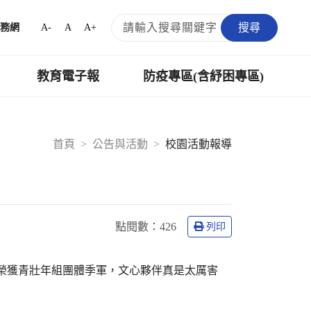
搜尋
A-
A
A+
務網
教育電子報
防疫專區(含紓困專區)
首頁
公告與活動
校園活動報導
點閱數：
426
列印
榮獲青壯年組團體季軍，文心夥伴真是太厲害