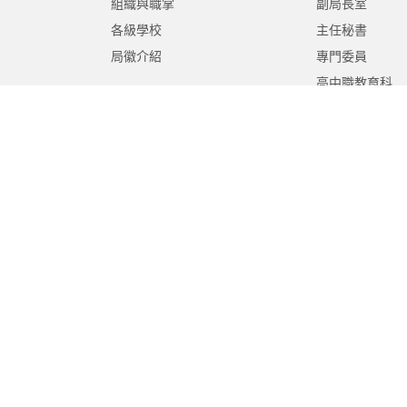
組織與職掌
副局長室
各級學校
主任秘書
局徽介紹
專門委員
高中職教育科
國中教育科
國小教育科
幼兒教育科
終身教育科
特殊教育科
課程教學科
體育保健科
工程營繕科
秘書室
學生事務室
人事室
會計室