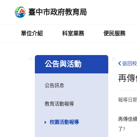
跳
臺中市政府教育局
到
主
要
內
單位介紹
科室業務
便民服務
容
區
:::
:::
公告與活動
返回校
再傳
公告訊息
報導日
教育活動報導
再傳佳
校園活動報導
了?