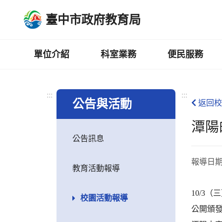
跳
臺中市政府教育局
到
主
要
內
單位介紹
科室業務
便民服務
容
區
:::
:::
公告與活動
返回校
潭陽
公告訊息
報導日
教育活動報導
10/3（
校園活動報導
公開頒