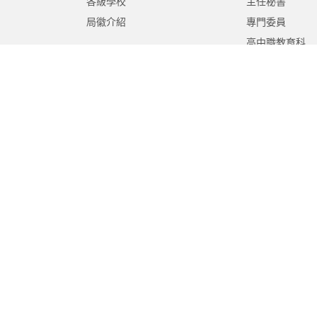
各級學校
主任秘書
局徽介紹
專門委員
高中職教育科
國中教育科
國小教育科
幼兒教育科
終身教育科
特殊教育科
課程教學科
體育保健科
工程營繕科
秘書室
學生事務室
人事室
會計室
政風室