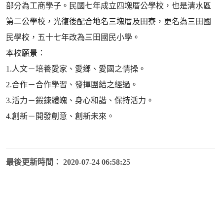
部分為工商學子。民國七年成立四塊厝公學校，也是清水區
第二公學校，光復後配合地名三塊厝及田寮，更名為三田國
民學校，五十七年改為三田國民小學。
本校願景：
1.人文－培養愛家、愛鄉、愛國之情操。
2.合作－合作學習、發揮團結之經過。
3.活力－鍜鍊體魄、身心和諧、保持活力。
4.創新－開發創意、創新未來。
最後更新時間： 2020-07-24 06:58:25