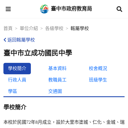
臺中市政府教育局
首頁
單位介紹
各級學校
轄屬學校
返回轄屬學校
臺中市立成功國民中學
學校簡介
基本資料
校舍概況
行政人員
教職員工
班級學生
學區
交通圖
學校簡介
本校於民國72年8月成立，設於大里市塗城、仁化、金城、瑞