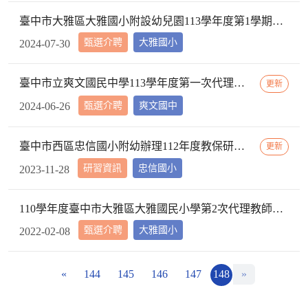
臺中市大雅區大雅國小附設幼兒園113學年度第1學期【代理教師】招考甄選錄取公告，已足額錄取，不續辦甄選作業。
甄選介聘
大雅國小
2024-07-30
臺中市立爽文國民中學113學年度第一次代理教師甄選簡章(一次公告分次招考)
更新
甄選介聘
爽文國中
2024-06-26
臺中市西區忠信國小附幼辦理112年度教保研習─ 「嬰幼用藥安全~就是「藥」你好好的」，請鼓勵貴校(園)教保服務人員踴躍參加
更新
研習資訊
忠信國小
2023-11-28
110學年度臺中市大雅區大雅國民小學第2次代理教師甄選第2次招考結果公告
甄選介聘
大雅國小
2022-02-08
«
144
145
146
147
148
»