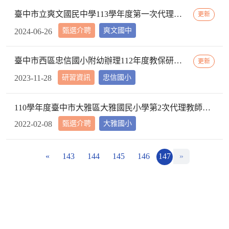
臺中市立爽文國民中學113學年度第一次代理教師甄選簡章(一次公告分次招考)
更新
甄選介聘
爽文國中
2024-06-26
臺中市西區忠信國小附幼辦理112年度教保研習─ 「嬰幼用藥安全~就是「藥」你好好的」，請鼓勵貴校(園)教保服務人員踴躍參加
更新
研習資訊
忠信國小
2023-11-28
110學年度臺中市大雅區大雅國民小學第2次代理教師甄選第2次招考結果公告
甄選介聘
大雅國小
2022-02-08
«
143
144
145
146
147
»