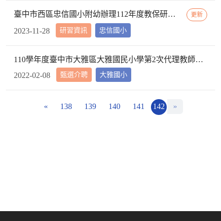
臺中市西區忠信國小附幼辦理112年度教保研習─ 「嬰幼用藥安全~就是「藥」你好好的」，請鼓勵貴校(園)教保服務人員踴躍參加
更新
研習資訊
忠信國小
2023-11-28
110學年度臺中市大雅區大雅國民小學第2次代理教師甄選第2次招考結果公告
甄選介聘
大雅國小
2022-02-08
«
138
139
140
141
142
»