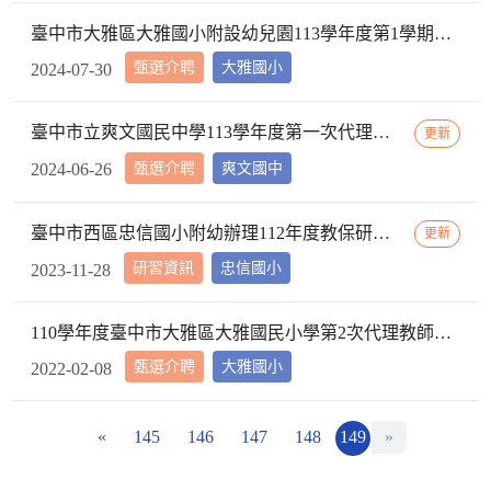
臺中市大雅區大雅國小附設幼兒園113學年度第1學期【代理教師】招考甄選錄取公告，已足額錄取，不續辦甄選作業。
甄選介聘
大雅國小
2024-07-30
臺中市立爽文國民中學113學年度第一次代理教師甄選簡章(一次公告分次招考)
更新
甄選介聘
爽文國中
2024-06-26
臺中市西區忠信國小附幼辦理112年度教保研習─ 「嬰幼用藥安全~就是「藥」你好好的」，請鼓勵貴校(園)教保服務人員踴躍參加
更新
研習資訊
忠信國小
2023-11-28
110學年度臺中市大雅區大雅國民小學第2次代理教師甄選第2次招考結果公告
甄選介聘
大雅國小
2022-02-08
«
145
146
147
148
149
»