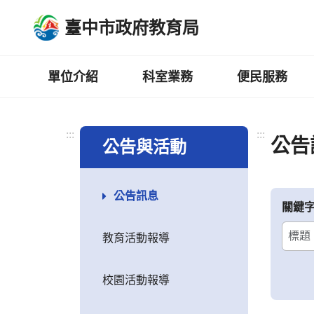
跳
臺中市政府教育局
到
主
要
內
單位介紹
科室業務
便民服務
容
區
:::
:::
公告
公告與活動
公告訊息
關鍵
教育活動報導
校園活動報導