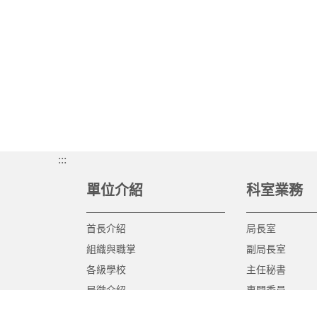
:::
單位介紹
科室業務
首長介紹
局長室
組織與職掌
副局長室
各級學校
主任秘書
局徽介紹
專門委員
高中職教育科