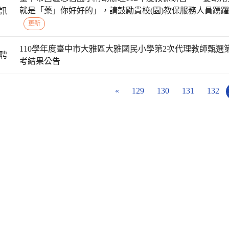
就是「藥」你好好的」，請鼓勵貴校(園)教保服務人員踴
訊
更新
110學年度臺中市大雅區大雅國民小學第2次代理教師甄選
聘
考結果公告
«
129
130
131
132