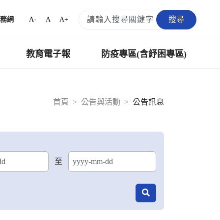
搜尋
A-
A
A+
務網
教育電子報
防疫專區(含紓困專區)
首頁
公告與活動
公告訊息
至