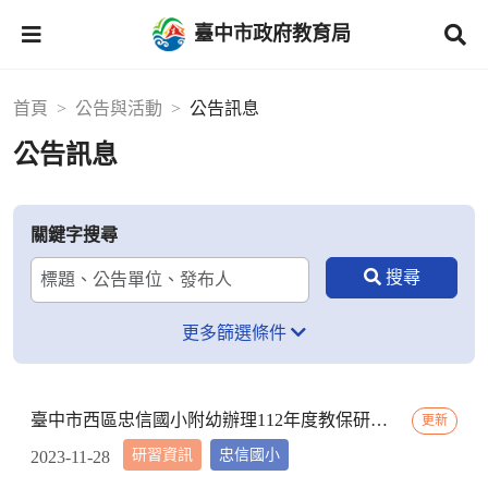
臺中市政府教育局
首頁
公告與活動
公告訊息
公告訊息
關鍵字搜尋
更多篩選條件
臺中市西區忠信國小附幼辦理112年度教保研習─ 「嬰幼用藥安全~就是「藥」你好好的」，請鼓勵貴校(園)教保服務人員踴躍參加
更新
研習資訊
忠信國小
2023-11-28