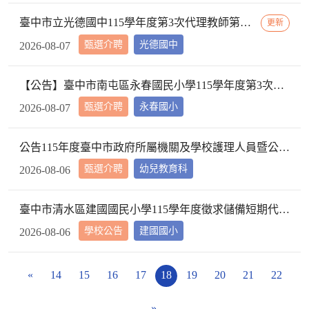
臺中市立光德國中115學年度第3次代理教師第5招甄選無人報名，辦理續招(6招)招考公告。
更新
甄選介聘
光德國中
2026-08-07
【公告】臺中市南屯區永春國民小學115學年度第3次代理教師甄選第3次招考結果，本案已錄取足額，不再續辦招考
甄選介聘
永春國小
2026-08-07
公告115年度臺中市政府所屬機關及學校護理人員暨公立幼兒園契約進用護理人員聯合甄選-公立幼兒園契約進用護理人員組第2次分發缺額及注意事項，請查照。
甄選介聘
幼兒教育科
2026-08-06
臺中市清水區建國國民小學115學年度徵求儲備短期代課教師公告
學校公告
建國國小
2026-08-06
«
14
15
16
17
18
19
20
21
22
»