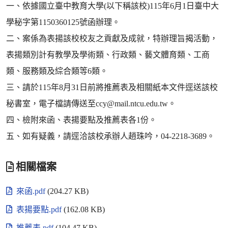
一、依據國立臺中教育大學(以下稱該校)115年6月1日臺中大
學秘字第1150360125號函辦理。
二、案係為表揚該校校友之貢獻及成就，特辦理旨揭活動，
表揚類別計有教學及學術類、行政類、藝文體育類、工商
類、服務類及綜合類等6類。
三、請於115年8月31日前將推薦表及相關紙本文件逕送該校
秘書室，電子檔請傳送至ccy@mail.ntcu.edu.tw。
四、檢附來函、表揚要點及推薦表各1份。
五、如有疑義，請逕洽該校承辦人趙珠吟，04-2218-3689。
相關檔案
來函.pdf
(204.27 KB)
表揚要點.pdf
(162.08 KB)
推薦表.pdf
(104.47 KB)