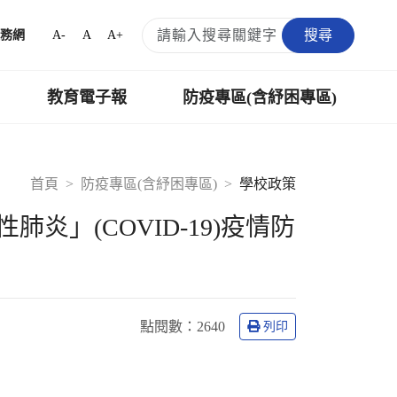
搜尋
A-
A
A+
務網
教育電子報
防疫專區(含紓困專區)
首頁
防疫專區(含紓困專區)
學校政策
」(COVID-19)疫情防
點閱數
：2640
列印