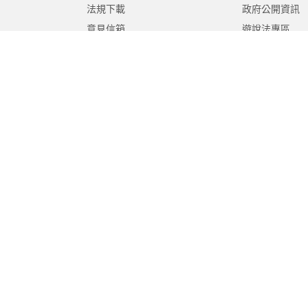
法規下載
政府公開資訊
意見信箱
遊說法專區
報告書專區
教育紀要