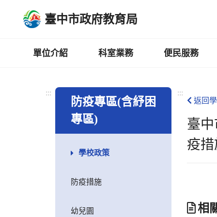
跳
臺中市政府教育局
到
主
要
內
單位介紹
科室業務
便民服務
容
區
:::
:::
防疫專區(含紓困
返回學
專區)
臺中
疫措
學校政策
防疫措施
相
幼兒園