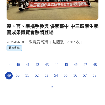
產、官、學攜手參與 優學臺中-中三區學生學
習成果博覽會熱鬧登場
2025-04-18
教育局 報導
點閱數：4302 次
教育動態
«
40
41
42
43
44
45
46
47
48
49
50
51
52
53
54
55
56
57
58
»