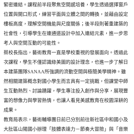
緊密連結。課程前半段聚焦空間感培養，學生透過選擇窗戶
位置與開口形式，練習平面與立體之間的轉換，並藉由設定
樓板高度，理解空間機能與尺度關係；後半段則著重建築的
社會性，引導學生在連通道設計中加入連結元素，進一步思
考人與空間互動的可能性。
蔡校長指出，藝術教育一直是學校重視的發展面向。透過此
次課程，學生不僅認識綠美圖的設計理念，也進一步了解日
本建築團隊SANAA所強調的流動空間與極簡美學精神。雖
然相關建築概念對國小學生而言具有一定挑戰，但課堂中師
生互動熱烈、討論踴躍，學生專注投入創作與分享，展現豐
富的想像力與學習熱情，也讓人看見美感教育在校園深耕的
成果。
教育局表示，藝術輔導團日前已分別前往新社區中和國小及
大肚區山陽國小辦理「肢體表達力－節奏大冒險」與「音樂