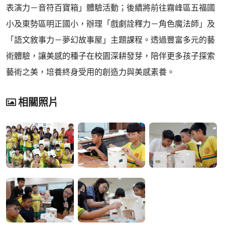
表演力－音符百寶箱」體驗活動；後續將前往霧峰區五福國
小及東勢區明正國小，辦理「戲劇詮釋力－角色魔法師」及
「語文敘事力－夢幻故事屋」主題課程。透過豐富多元的藝
術體驗，讓美感的種子在校園深耕發芽，陪伴更多孩子探索
藝術之美，培養終身受用的創造力與美感素養。
相關照片