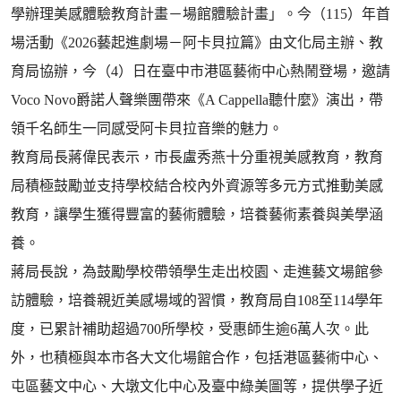
學辦理美感體驗教育計畫－場館體驗計畫」。今（115）年首
場活動《2026藝起進劇場－阿卡貝拉篇》由文化局主辦、教
育局協辦，今（4）日在臺中市港區藝術中心熱鬧登場，邀請
Voco Novo爵諾人聲樂團帶來《A Cappella聽什麼》演出，帶
領千名師生一同感受阿卡貝拉音樂的魅力。
教育局長蔣偉民表示，市長盧秀燕十分重視美感教育，教育
局積極鼓勵並支持學校結合校內外資源等多元方式推動美感
教育，讓學生獲得豐富的藝術體驗，培養藝術素養與美學涵
養。
蔣局長說，為鼓勵學校帶領學生走出校園、走進藝文場館參
訪體驗，培養親近美感場域的習慣，教育局自108至114學年
度，已累計補助超過700所學校，受惠師生逾6萬人次。此
外，也積極與本市各大文化場館合作，包括港區藝術中心、
屯區藝文中心、大墩文化中心及臺中綠美圖等，提供學子近