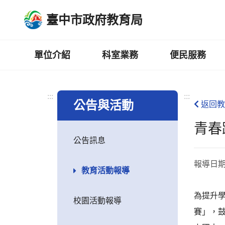
跳
臺中市政府教育局
到
主
要
內
單位介紹
科室業務
便民服務
容
區
:::
:::
公告與活動
返回教
青春
公告訊息
報導日
教育活動報導
為提升
校園活動報導
賽」，