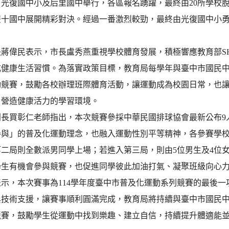
光復國中小及后里國中舉行，各區報名踴躍，最終由20所學校脫
雙十國中展開精彩對決。經過一番激烈較勁，最終由光復國中小
蔣偉民表示，市長盧秀燕重視學校體育發展，積極響應教育部SH1
成健康生活習慣。為落實政策目標，教育局每學年與臺中市國民中
動競賽，鼓勵各校辦理班際體育活動，讓運動成為校園日常，也
，營造健康活力的學習環境。
判長買彰仁老師指出，本次競賽參採中華民國排球協會最新公布9
參與」的普及化運動理念，也融入運動性別平等精神，各參賽學
第二局則全數派男同學上場；若進入第三局，則由5位男生及4位
學生有機會參與競賽，也促進同學彼此加油打氣、凝聚班級向心
表示，本次賽事為114學年度臺中市普及化運動系列競賽的最後
與技術支援，讓賽事順利圓滿完成，教育局將持續與臺中市國民
競賽，鼓勵學生從運動中找到樂趣、建立自信，持續提升體適能