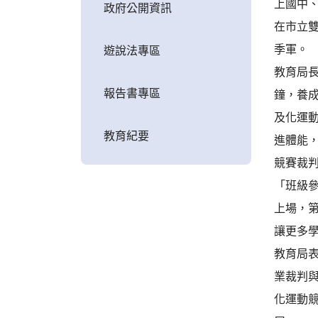
上國中、
政府公開資訊
在市立
季軍。
遊說法專區
教育局長
報告書專區
鐘，養
及化運
教育紀要
進體能
競賽裁
「班級
上場，
讓更多
教育局
業裁判
化運動