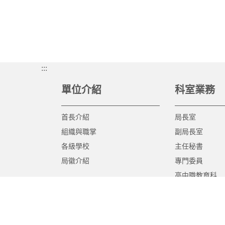
:::
單位介紹
科室業務
首長介紹
局長室
組織與職掌
副局長室
各級學校
主任秘書
局徽介紹
專門委員
高中職教育科
國中教育科
國小教育科
幼兒教育科