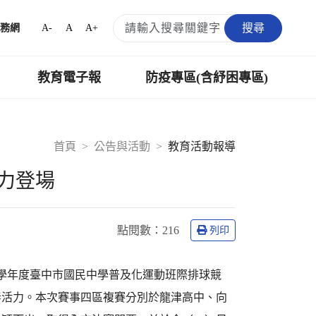
搜尋
A-
A
A+
務網
教育電子報
防疫專區(含紓困專區)
首頁
公告與活動
教育活動報導
力登場
點閱數：
216
列印
4學年度臺中市國民中學普及化運動班際排球競
春活力。本次賽事四區複賽分別於龍津高中、向