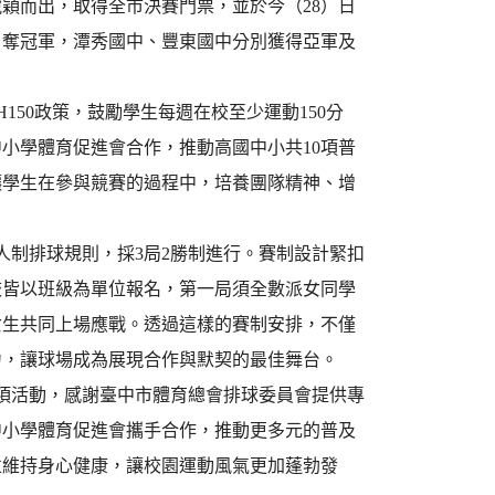
穎而出，取得全市決賽門票，並於今（28）日
勇奪冠軍，潭秀國中、豐東國中分別獲得亞軍及
50政策，鼓勵學生每週在校至少運動150分
小學體育促進會合作，推動高國中小共10項普
讓學生在參與競賽的過程中，培養團隊精神、增
人制排球規則，採3局2勝制進行。賽制設計緊扣
校皆以班級為單位報名，第一局須全數派女同學
女生共同上場應戰。透過這樣的賽制安排，不僅
力，讓球場成為展現合作與默契的最佳舞台。
一項活動，感謝臺中市體育總會排球委員會提供專
中小學體育促進會攜手合作，推動更多元的普及
並維持身心健康，讓校園運動風氣更加蓬勃發