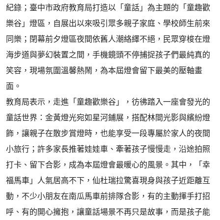
紀錄；臺中市政府教育局打造以「童話」為主題的「童趣歡
樂谷」燈區，自展出以來吸引眾多親子家庭、學校師生前來
同樂；閉幕前夕燈區夜間依舊人潮絡繹不絕，民眾穿梭在燈
海步道與夢幻裝置之間，手機鏡頭不停捕捉孩子們最純真的
笑容，現場氛圍溫馨熱鬧，為本屆燈會留下最美的壓軸畫
面。
教育局表示，走進「童趣歡樂谷」，彷彿踏入一座會發光的
童話世界：金黃燈光宛如星河鋪展，搭配林間光影與繽紛燈
飾，讓親子在散步賞燈時，也能享受一段專屬於家人的夜間
小旅行；許多家長推著娃娃車、牽著孩子慢慢走，沿途拍照
打卡、留下合影，成為本屆燈會最暖心的風景。其中，「幸
福馬車」人氣居高不下，仙杜瑞拉驚喜現身與孩子近距離互
動，不少小朋友在南瓜馬車前排隊合影，有的主動揮手打招
呼、有的開心擁抱，讓童話場景不再只是故事，而是孩子能